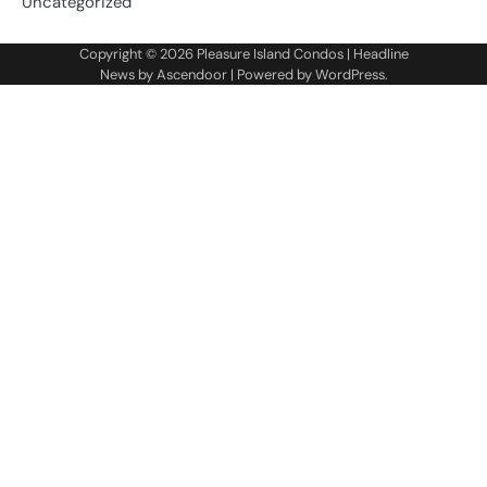
Uncategorized
Copyright © 2026
Pleasure Island Condos
| Headline
News by
Ascendoor
| Powered by
WordPress
.