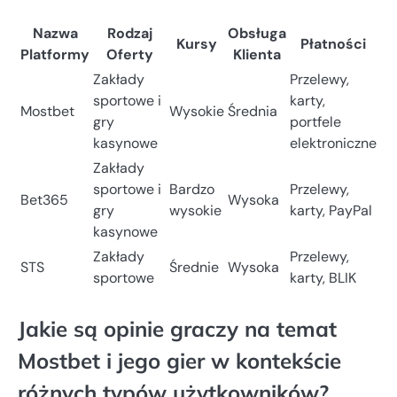
Nazwa
Rodzaj
Obsługa
Kursy
Płatności
Platformy
Oferty
Klienta
Zakłady
Przelewy,
sportowe i
karty,
Mostbet
Wysokie
Średnia
gry
portfele
kasynowe
elektroniczne
Zakłady
sportowe i
Bardzo
Przelewy,
Bet365
Wysoka
gry
wysokie
karty, PayPal
kasynowe
Zakłady
Przelewy,
STS
Średnie
Wysoka
sportowe
karty, BLIK
Jakie są opinie graczy na temat
Mostbet i jego gier w kontekście
różnych typów użytkowników?