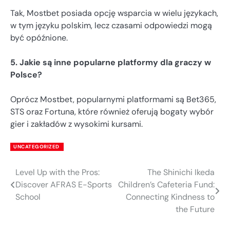
Tak, Mostbet posiada opcję wsparcia w wielu językach,
w tym języku polskim, lecz czasami odpowiedzi mogą
być opóźnione.
5. Jakie są inne popularne platformy dla graczy w
Polsce?
Oprócz Mostbet, popularnymi platformami są Bet365,
STS oraz Fortuna, które również oferują bogaty wybór
gier i zakładów z wysokimi kursami.
UNCATEGORIZED
Level Up with the Pros:
The Shinichi Ikeda
Post
Discover AFRAS E-Sports
Children’s Cafeteria Fund:
navigation
School
Connecting Kindness to
the Future