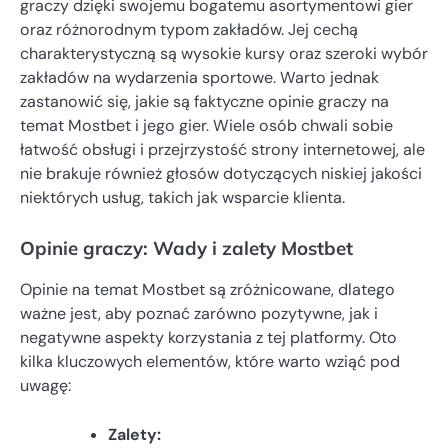
graczy dzięki swojemu bogatemu asortymentowi gier
oraz różnorodnym typom zakładów. Jej cechą
charakterystyczną są wysokie kursy oraz szeroki wybór
zakładów na wydarzenia sportowe. Warto jednak
zastanowić się, jakie są faktyczne opinie graczy na
temat Mostbet i jego gier. Wiele osób chwali sobie
łatwość obsługi i przejrzystość strony internetowej, ale
nie brakuje również głosów dotyczących niskiej jakości
niektórych usług, takich jak wsparcie klienta.
Opinie graczy: Wady i zalety Mostbet
Opinie na temat Mostbet są zróżnicowane, dlatego
ważne jest, aby poznać zarówno pozytywne, jak i
negatywne aspekty korzystania z tej platformy. Oto
kilka kluczowych elementów, które warto wziąć pod
uwagę:
Zalety: